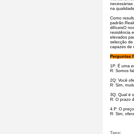
necessárias 
na qualidad
Como result
padrão.Real
difíceisO n
resistência
elevados pa
selecção de 
capazes de r
Perguntas 
1P: É uma e
R: Somos fab
2Q: Você of
R: Sim, mui
3Q: Qual é 
R: O prazo 
4.
P: O preço
R: Sim, ofe
Tags: