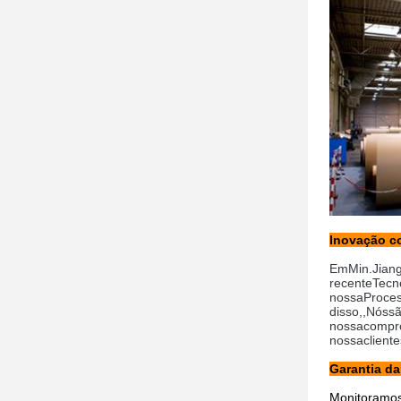
Inovação c
Em
Min.
Jian
recente
Tecn
nossa
Proce
disso,
,
Nós
s
nossa
compr
nossa
cliente
Garantia da
Monitoramos 