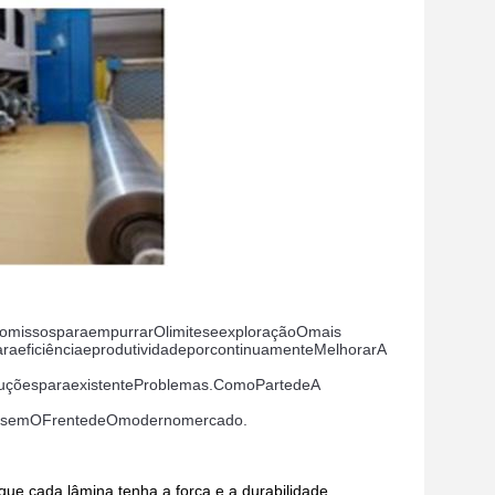
omissos
para
empurrar
O
limites
e
exploração
O
mais 
ara
eficiência
e
produtividade
por
continuamente
Melhorar
A 
uções
para
existente
Problemas
.
Como
Parte
de
A 
s
em
O
Frente
de
O
moderno
mercado
.
ue cada lâmina tenha a força e a durabilidade