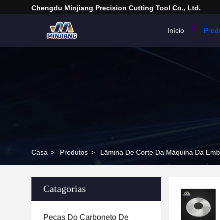
Chengdu Minjiang Precision Cutting Tool Co., Ltd.
Início
Prod
Casa
>
Produtos
>
Lâmina De Corte Da Máquina Da Em
Catagorias
Peças Do Carboneto De