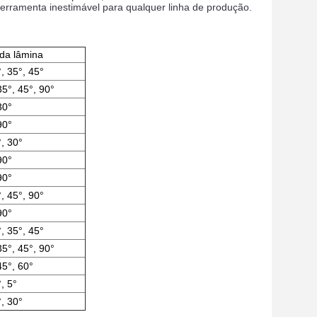
rramenta inestimável para qualquer linha de produção.
da lâmina
, 35°, 45°
35°, 45°, 90°
30°
90°
, 30°
90°
90°
, 45°, 90°
90°
, 35°, 45°
35°, 45°, 90°
45°, 60°
, 5°
, 30°