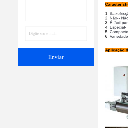
Característ
Baixo
fric
Não
-
- Não
É fácil.
par
Especial
-
Compact
Variedade
Aplicação 
Enviar