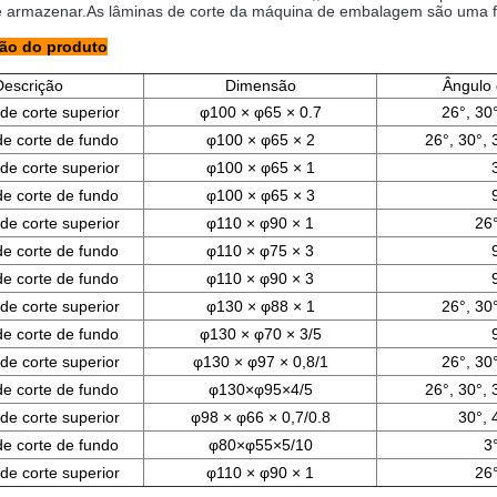
 e armazenar.As lâminas de corte da máquina de embalagem são uma fe
ção do produto
Descrição
Dimensão
Ângulo 
de corte superior
φ100 × φ65 × 0.7
26°, 30°
e corte de fundo
φ100 × φ65 × 2
26°, 30°, 
de corte superior
φ100 × φ65 × 1
e corte de fundo
φ100 × φ65 × 3
de corte superior
φ110 × φ90 × 1
26°
e corte de fundo
φ110 × φ75 × 3
e corte de fundo
φ110 × φ90 × 3
de corte superior
φ130 × φ88 × 1
26°, 30°
e corte de fundo
φ130 × φ70 × 3/5
de corte superior
φ130 × φ97 × 0,8/1
26°, 30°
e corte de fundo
φ130×φ95×4/5
26°, 30°, 
de corte superior
φ98 × φ66 × 0,7/0.8
30°, 
e corte de fundo
φ80×φ55×5/10
3°
de corte superior
φ110 × φ90 × 1
26°