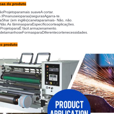
icas do produto
ção
Projeto
para
mais suave
A cortar.
.
IP
manuseio
para
a)
seguras
Agarra-te.
a
Shar (em inglês)
caneta
para
mais
- Não, não.
 Não.
As lâminas
para
Específico
corte
aplicações.
o
Projeto
para
É fácil.
armazenamento.
de
tamanhos
e
Formas
para
Diferente
corte
necessidades.
do produto