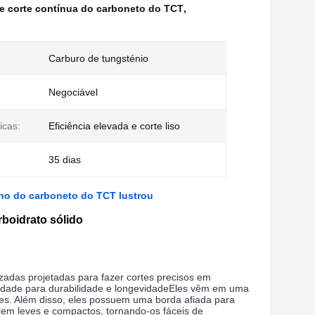
e corte contínua do carboneto do TCT
,
Carburo de tungsténio
Negociável
icas:
Eficiência elevada e corte liso
35 dias
ino do carboneto do TCT lustrou
boidrato sólido
adas projetadas para fazer cortes precisos em 
alidade para durabilidade e longevidadeEles vêm em uma 
es. Além disso, eles possuem uma borda afiada para 
rem leves e compactos, tornando-os fáceis de 