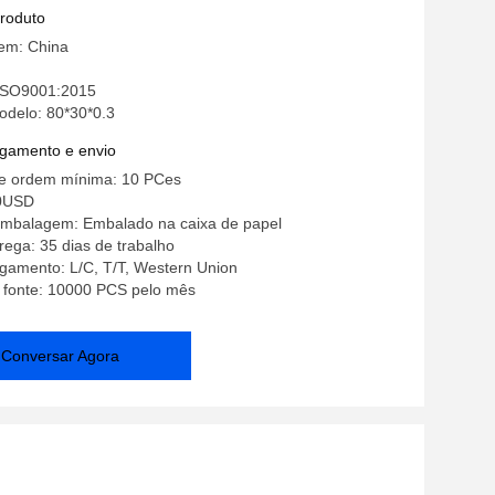
 do TCT lustrou
produto
gem: China
 ISO9001:2015
delo: 80*30*0.3
gamento e envio
e ordem mínima: 10 PCes
00USD
embalagem: Embalado na caixa de papel
ega: 35 dias de trabalho
gamento: L/C, T/T, Western Union
a fonte: 10000 PCS pelo mês
Conversar Agora