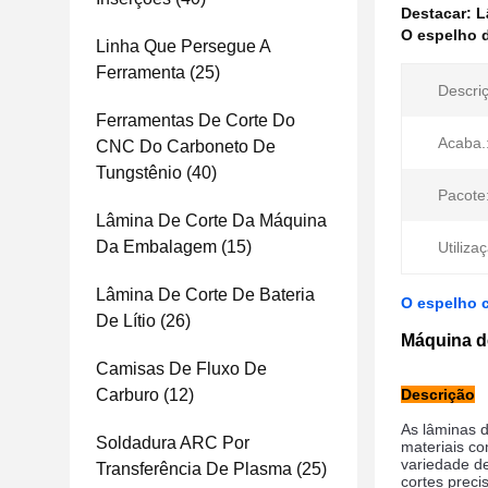
Destacar:
L
O espelho 
Linha Que Persegue A
Ferramenta
(25)
Descri
Ferramentas De Corte Do
Acaba.
CNC Do Carboneto De
Tungstênio
(40)
Pacote
Lâmina De Corte Da Máquina
Da Embalagem
(15)
Utiliza
Lâmina De Corte De Bateria
O espelho c
De Lítio
(26)
Máquina d
Camisas De Fluxo De
Carburo
(12)
Descrição
As lâminas d
Soldadura ARC Por
materiais co
variedade d
Transferência De Plasma
(25)
cortes preci