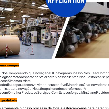
omo sempre
g
,
Nós
Compreendo.
que
inovação
é
O
Chave
para
sucesso
.
Nós...
são
Compr
ologias
e
métodos
para
criar
Valor
para
A nossa
clientes
.
Nós...
esforçar-se
p
ssos
e
Sistemas
.
Além 
ão
dedicado
para
desenvolvimento
sustentável
Materiais
e
Criar
inovador
sol
omisso
para
inovação
,
Nós
são
apaixonado
sobre
fornecer
A 
s
com
O
melhor
Produtos
e
Serviços
.
Com
Estes
esforços
,
Min.
Jiang
Resíduo
 qualidade
ativamente o nosso processo de forja e esforçamo-nos para garantir q