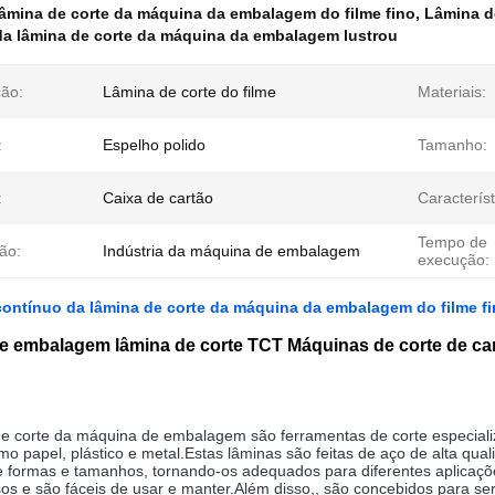
âmina de corte da máquina da embalagem do filme fino
,
Lâmina d
da lâmina de corte da máquina da embalagem lustrou
ção:
Lâmina de corte do filme
Materiais:
:
Espelho polido
Tamanho:
:
Caixa de cartão
Característ
Tempo de
ção:
Indústria da máquina de embalagem
execução:
ontínuo da lâmina de corte da máquina da embalagem do filme f
e embalagem lâmina de corte TCT Máquinas de corte de car
e corte da máquina de embalagem são ferramentas de corte especializ
mo papel, plástico e metal.Estas lâminas são feitas de aço de alta qu
e formas e tamanhos, tornando-os adequados para diferentes aplicaçõ
sos e são fáceis de usar e manter.Além disso,, são concebidos para se