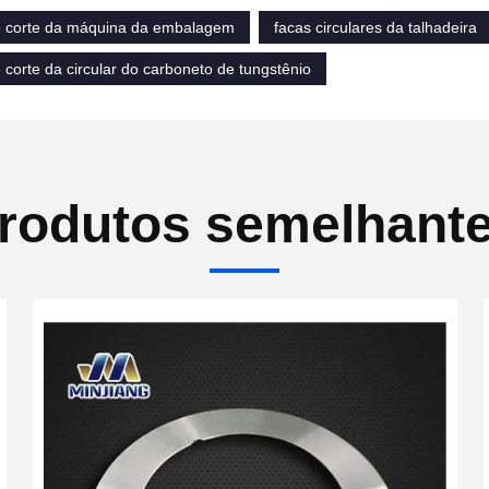
 corte da máquina da embalagem
facas circulares da talhadeira
corte da circular do carboneto de tungstênio
rodutos semelhant