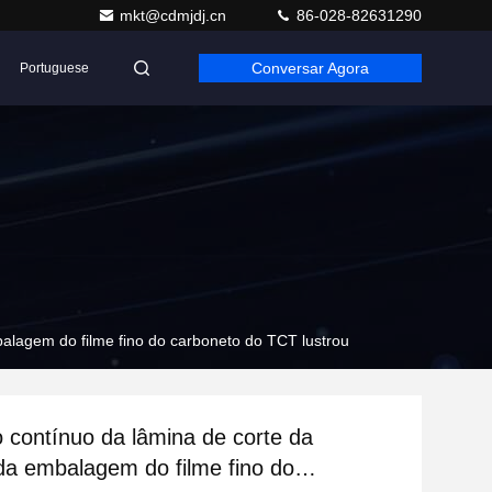
mkt@cdmjdj.cn
86-028-82631290
Conversar Agora
Portuguese
alagem do filme fino do carboneto do TCT lustrou
 contínuo da lâmina de corte da
a embalagem do filme fino do