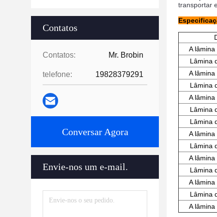
transportar
Especifica
Contatos
A lâmina 
Contatos:
Mr. Brobin
Lâmina d
A lâmina 
telefone:
19828379291
Lâmina d
A lâmina 
Lâmina d
Lâmina d
Conversar Agora
A lâmina 
Lâmina d
A lâmina 
Envie-nos um e-mail.
Lâmina d
A lâmina 
Lâmina d
A lâmina 