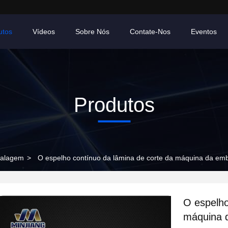
utos
Vídeos
Sobre Nós
Contate-Nos
Eventos
Produtos
balagem
>
O espelho contínuo da lâmina de corte da máquina da emb
O espelho
máquina d